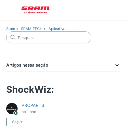
Sram
SRAM TECH
Aplicativos
Artigos nessa seção
ShockWiz:
PROPARTS
há 1 ano
Ainda não seguido por ninguém
Seguir