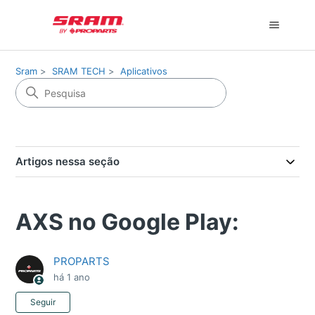
Sram
SRAM TECH
Aplicativos
Artigos nessa seção
AXS no Google Play:
PROPARTS
há 1 ano
Ainda não seguido por ninguém
Seguir